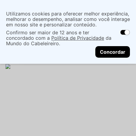
Insira uma
Utilizamos cookies para oferecer melhor experiência,
localização
melhorar o desempenho, analisar como você interage
em nosso site e personalizar conteúdo.
O que você procura?
Confirmo ser maior de 12 anos e ter
As ofertas e opções de entrega variam de
concordado com a
Política de Privacidade
da
acordo com a região.
Não sei meu CEP
Mãos e Pés
Cuidado Com As Mãos
Mundo do Cabeleireiro.
CONTINUAR
Esmaltes
ESMALTE IMPALA JU PAES METAL LIKE
Concordar
NINGUÉM ULTRAPASSA - IMPALA