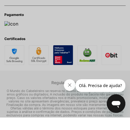
Pagamento
Certificados
Regulamentos
O Mundo do Cabeleireiro se reserva no direito de corrigir quaisquer possíveis
erros gráficos ou digitados; A inclusão do produto na Sacola não garante seu
preço. Caso os valores ofertados nos e-mails promocionais, mídias sociais e
valores no site apresentem divergências, prevalece o preço apresentado na
Finalização da compra. As imagens em nosso site são meramente ilustrativas.
Ofertas válidas até o término dos nossos estoques para internet. Vendas
sujeitas à análise e confirmação de dados. Preços e condições de pagamento
exclusivos para compras via internet, podendo variar nas nossas lojas físicas.
© Todos os direitos reservados Mundo dos Cosméticos S/A - CNPJ:
02.786.558/0001-70