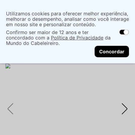
Insira uma
Utilizamos cookies para oferecer melhor experiência,
localização
melhorar o desempenho, analisar como você interage
em nosso site e personalizar conteúdo.
O que você procura?
Confirmo ser maior de 12 anos e ter
As ofertas e opções de entrega variam de
concordado com a
Política de Privacidade
da
acordo com a região.
Não sei meu CEP
Mãos e Pés
Cuidado Com As Mãos
Mundo do Cabeleireiro.
CONTINUAR
Esmaltes
ESMALTE IMPALA CREMOSO BELEZA
Concordar
RARA