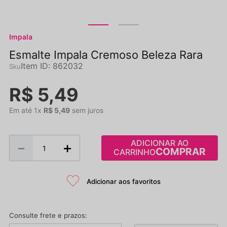
Impala
Esmalte Impala Cremoso Beleza Rara
Item ID
:
862032
R$
5
,
49
Em até
1
x
R$
5
,
49
sem juros
ADICIONAR AO
－
＋
CARRINHO