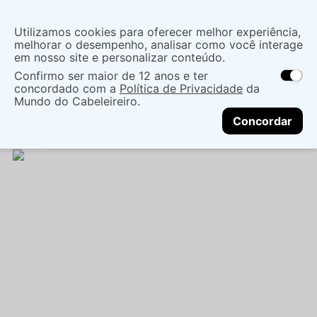
Insira uma
Utilizamos cookies para oferecer melhor experiência,
localização
melhorar o desempenho, analisar como você interage
em nosso site e personalizar conteúdo.
O que você procura?
Confirmo ser maior de 12 anos e ter
As ofertas e opções de entrega variam de
concordado com a
Política de Privacidade
da
acordo com a região.
Não sei meu CEP
Mãos e Pés
Cuidado Com As Mãos
Mundo do Cabeleireiro.
CONTINUAR
Esmaltes
ESMALTE IMPALA A COR DA MODA
Concordar
TRANSPARENTE DISCRETO - IMPALA