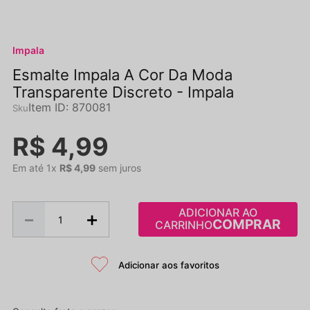
Impala
Esmalte Impala A Cor Da Moda
Transparente Discreto - Impala
Item ID
:
870081
R$
4
,
99
Em até
1
x
R$
4
,
99
sem juros
ADICIONAR AO
－
＋
CARRINHO