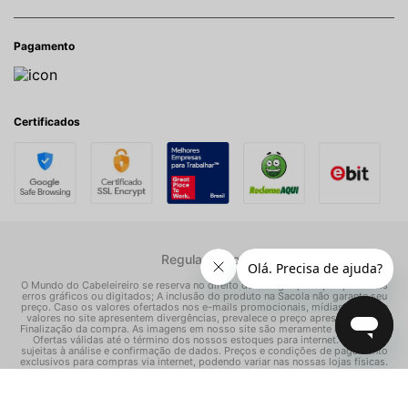
Pagamento
Certificados
Regulamentos
O Mundo do Cabeleireiro se reserva no direito de corrigir quaisquer possíveis
erros gráficos ou digitados; A inclusão do produto na Sacola não garante seu
preço. Caso os valores ofertados nos e-mails promocionais, mídias sociais e
valores no site apresentem divergências, prevalece o preço apresentado na
Finalização da compra. As imagens em nosso site são meramente ilustrativas.
Ofertas válidas até o término dos nossos estoques para internet. Vendas
sujeitas à análise e confirmação de dados. Preços e condições de pagamento
exclusivos para compras via internet, podendo variar nas nossas lojas físicas.
© Todos os direitos reservados Mundo dos Cosméticos S/A - CNPJ:
02.786.558/0001-70