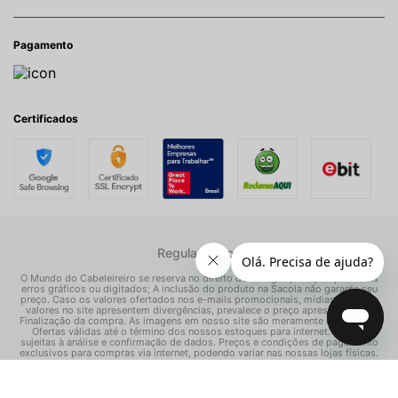
Pagamento
Certificados
Regulamentos
O Mundo do Cabeleireiro se reserva no direito de corrigir quaisquer possíveis
erros gráficos ou digitados; A inclusão do produto na Sacola não garante seu
preço. Caso os valores ofertados nos e-mails promocionais, mídias sociais e
valores no site apresentem divergências, prevalece o preço apresentado na
Finalização da compra. As imagens em nosso site são meramente ilustrativas.
Ofertas válidas até o término dos nossos estoques para internet. Vendas
sujeitas à análise e confirmação de dados. Preços e condições de pagamento
exclusivos para compras via internet, podendo variar nas nossas lojas físicas.
© Todos os direitos reservados Mundo dos Cosméticos S/A - CNPJ:
02.786.558/0001-70