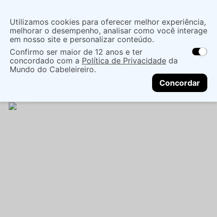
Insira uma
Utilizamos cookies para oferecer melhor experiência,
localização
melhorar o desempenho, analisar como você interage
em nosso site e personalizar conteúdo.
O que você procura?
Confirmo ser maior de 12 anos e ter
As ofertas e opções de entrega variam de
concordado com a
Política de Privacidade
da
acordo com a região.
Não sei meu CEP
Mãos e Pés
Cuidado Com As Mãos
Mundo do Cabeleireiro.
CONTINUAR
Esmaltes
ESMALTE BAUNY METÁLICO 9FREE 9ML
Concordar
- COR GABI - BAUNY