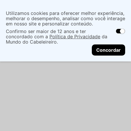
Insira uma
Utilizamos cookies para oferecer melhor experiência,
localização
melhorar o desempenho, analisar como você interage
em nosso site e personalizar conteúdo.
O que você procura?
Confirmo ser maior de 12 anos e ter
As ofertas e opções de entrega variam de
concordado com a
Política de Privacidade
da
acordo com a região.
Não sei meu CEP
Mãos e Pés
Cuidado Com As Mãos
Mundo do Cabeleireiro.
CONTINUAR
Esmaltes
ESMALTE BAUNY GLITTER AURORA 9ML
Concordar