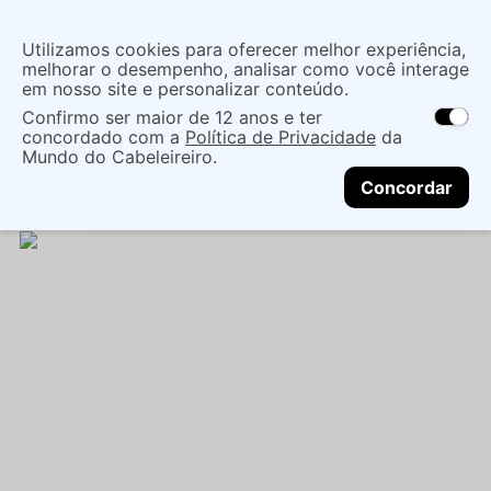
Insira uma
Utilizamos cookies para oferecer melhor experiência,
localização
melhorar o desempenho, analisar como você interage
em nosso site e personalizar conteúdo.
O que você procura?
Confirmo ser maior de 12 anos e ter
As ofertas e opções de entrega variam de
concordado com a
Política de Privacidade
da
acordo com a região.
Não sei meu CEP
Mãos e Pés
Cuidado Com As Mãos
Mundo do Cabeleireiro.
CONTINUAR
Esmaltes
ESMALTE BAUNY GLITTER 9FREE 9ML -
Concordar
COR LIZ