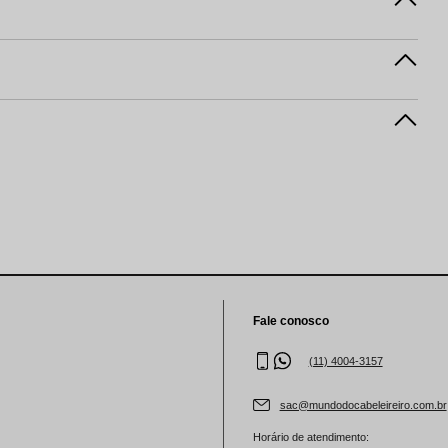
Fale conosco
(11) 4004-3157
sac@mundodocabeleireiro.com.br
Horário de atendimento: