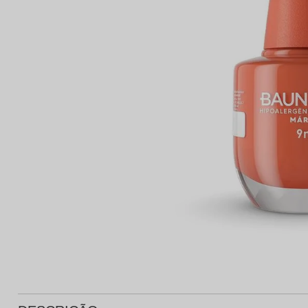
Protetor Solar
Tratamento Oral
P
Tônico e Adstringente`