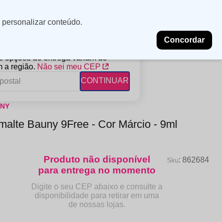
Minha
Insira uma
 personalizar conteúdo.
localização
conta
Concordar
PROMOÇÕES
NOSSAS LOJAS
BLOG
 e opções de entrega variam de
 a região.
Não sei meu CEP
CONTINUAR
NY
FANTIL
RAGÂNCIAS
DESCARTÁVEIS
malte Bauny 9Free - Cor Márcio - 9ml
ampoo
erfumes
Algodão
ndicionador
Lenços
eme de Pentear
Lenços Umedecidos
:
862684
ave-in