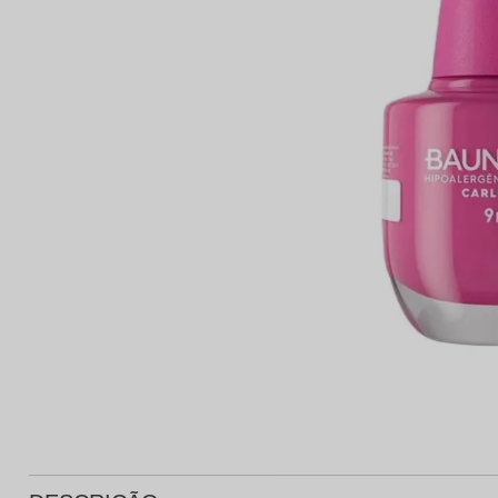
Protetor Solar
Tratamento Oral
P
Tônico e Adstringente`