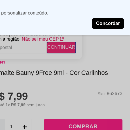
Minha
Insira uma
 personalizar conteúdo.
localização
conta
Concordar
PROMOÇÕES
NOSSAS LOJAS
BLOG
 e opções de entrega variam de
 a região.
Não sei meu CEP
CONTINUAR
NY
FANTIL
RAGÂNCIAS
DESCARTÁVEIS
malte Bauny 9Free 9ml - Cor Carlinhos
ampoo
erfumes
Algodão
ndicionador
Lenços
$
7
,
99
eme de Pentear
Lenços Umedecidos
:
862673
ave-in
até
1
x
R$
7
,
99
sem juros
－
＋