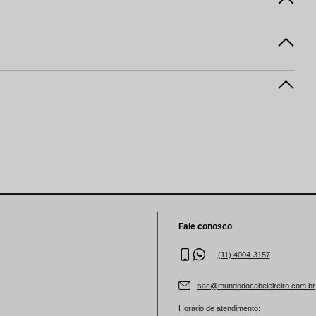
Fale conosco
(11) 4004-3157
sac@mundodocabeleireiro.com.br
Horário de atendimento: