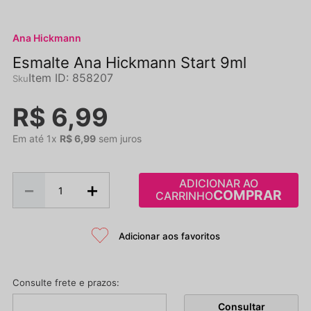
Ana Hickmann
Esmalte Ana Hickmann Start 9ml
Item ID
:
858207
R$
6
,
99
Em até
1
x
R$
6
,
99
sem juros
ADICIONAR AO
－
＋
CARRINHO