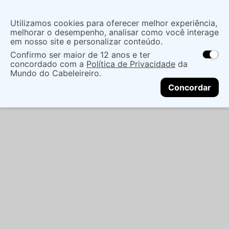
Insira uma
Utilizamos cookies para oferecer melhor experiência,
localização
melhorar o desempenho, analisar como você interage
em nosso site e personalizar conteúdo.
O que você procura?
Confirmo ser maior de 12 anos e ter
As ofertas e opções de entrega variam de
concordado com a
Política de Privacidade
da
acordo com a região.
Não sei meu CEP
Mãos e Pés
Cuidado Com As Mãos
Mundo do Cabeleireiro.
CONTINUAR
Esmaltes
ESMALTE ANA HICKMANN START 9ML
Concordar