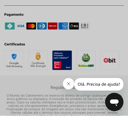
Pagamento
Certificados
Regulamentos
O Mundo do Cabeleireiro se reserva no direito de corrigir quaisquer possíveis
erros gráficos ou digitados; A inclusão do produto na Sacola não garante seu
preço. Caso os valores ofertados nos e-mails promocionais, mídias sociais e
valores no site apresentem divergências, prevalece o preço apresentado na
Finalização da compra. As imagens em nosso site são meramente ilustrativas.
Ofertas válidas até o término dos nossos estoques para internet. Vendas
sujeitas à análise e confirmação de dados. Preços e condições de pagamento
exclusivos para compras via internet, podendo variar nas nossas lojas físicas.
© Todos os direitos reservados Mundo dos Cosméticos S/A - CNPJ: