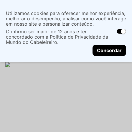
Insira uma
Utilizamos cookies para oferecer melhor experiência,
localização
melhorar o desempenho, analisar como você interage
em nosso site e personalizar conteúdo.
O que você procura?
Confirmo ser maior de 12 anos e ter
As ofertas e opções de entrega variam de
concordado com a
Política de Privacidade
da
acordo com a região.
Não sei meu CEP
Mãos e Pés
Cuidado Com As Mãos
Mundo do Cabeleireiro.
CONTINUAR
Esmaltes
ESMALTE ANA HICKMANN HAPPY NEON
Concordar
9ML