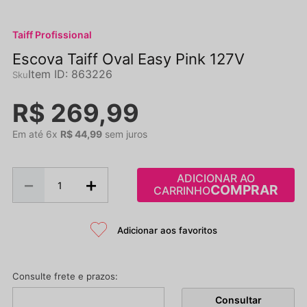
Taiff Profissional
Escova Taiff Oval Easy Pink 127V
Item ID
:
863226
R$
269
,
99
Em até
6
x
R$
44
,
99
sem juros
ADICIONAR AO
－
＋
CARRINHO