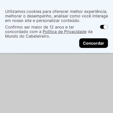
Insira uma
Utilizamos cookies para oferecer melhor experiência,
localização
melhorar o desempenho, analisar como você interage
em nosso site e personalizar conteúdo.
O que você procura?
Confirmo ser maior de 12 anos e ter
As ofertas e opções de entrega variam de
concordado com a
Política de Privacidade
da
acordo com a região.
Não sei meu CEP
Eletro
Eletro Cabelo
Escova Giratória
Mundo do Cabeleireiro.
CONTINUAR
ESCOVA TAIFF OVAL EASY PINK 127V
Concordar