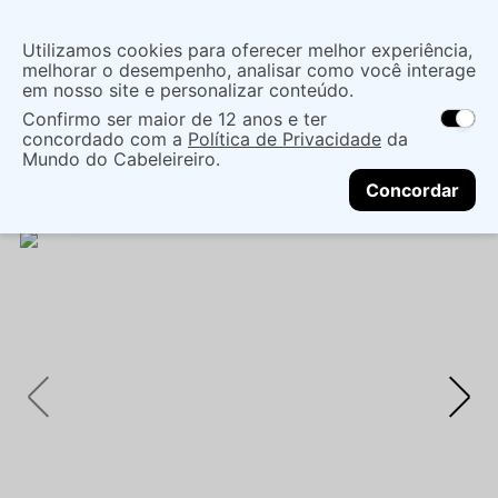
Insira uma
Utilizamos cookies para oferecer melhor experiência,
localização
melhorar o desempenho, analisar como você interage
em nosso site e personalizar conteúdo.
O que você procura?
Confirmo ser maior de 12 anos e ter
As ofertas e opções de entrega variam de
concordado com a
Política de Privacidade
da
acordo com a região.
Não sei meu CEP
Coloração
Marcas de Salão
Oxidantes
Mundo do Cabeleireiro.
CONTINUAR
EMULSÃO REVELADORA LOWELL 5 VOL 120G -
Concordar
COR E DESCOLORAÇÃO