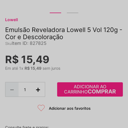
Lowell
Emulsão Reveladora Lowell 5 Vol 120g -
Cor e Descoloração
Item ID
:
827825
R$
15
,
49
Em até
1
x
R$
15
,
49
sem juros
ADICIONAR AO
－
＋
CARRINHO