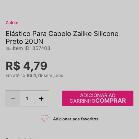
Zalike
Elástico Para Cabelo Zalike Silicone
Preto 20UN
Item ID
:
857403
R$
4
,
79
Em até
1
x
R$
4
,
79
sem juros
ADICIONAR AO
－
＋
CARRINHO