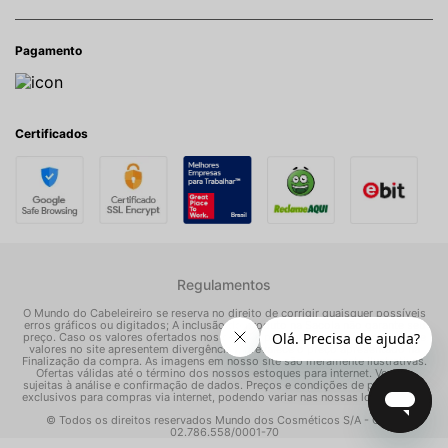
Pagamento
Certificados
Regulamentos
O Mundo do Cabeleireiro se reserva no direito de corrigir quaisquer possíveis
erros gráficos ou digitados; A inclusão do produto na Sacola não garante seu
preço. Caso os valores ofertados nos e-mails promocionais, mídias sociais e
valores no site apresentem divergências, prevalece o preço apresentado na
Finalização da compra. As imagens em nosso site são meramente ilustrativas.
Ofertas válidas até o término dos nossos estoques para internet. Vendas
sujeitas à análise e confirmação de dados. Preços e condições de pagamento
exclusivos para compras via internet, podendo variar nas nossas lojas físicas.
© Todos os direitos reservados Mundo dos Cosméticos S/A - CNPJ:
02.786.558/0001-70