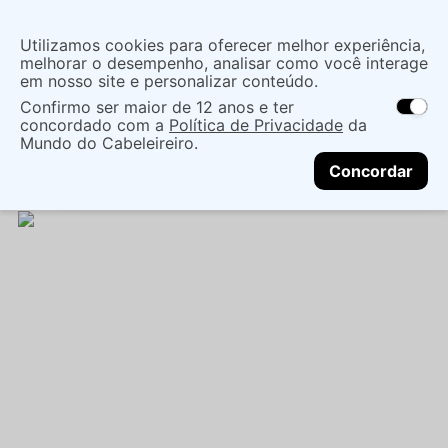
Insira uma
Utilizamos cookies para oferecer melhor experiência,
localização
melhorar o desempenho, analisar como você interage
em nosso site e personalizar conteúdo.
O que você procura?
Confirmo ser maior de 12 anos e ter
As ofertas e opções de entrega variam de
concordado com a
Política de Privacidade
da
acordo com a região.
Não sei meu CEP
Cuidados com o Corpo
Desodorante
Mundo do Cabeleireiro.
CONTINUAR
Liquido
DESODORANTE COLÔNIA EUDORA
Concordar
VELVET CRISTAL 100ML