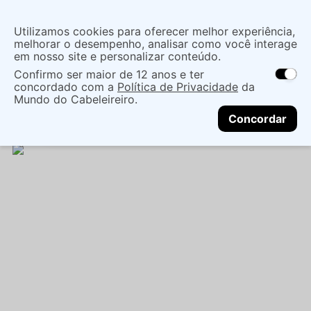
Insira uma
Utilizamos cookies para oferecer melhor experiência,
localização
melhorar o desempenho, analisar como você interage
em nosso site e personalizar conteúdo.
O que você procura?
Confirmo ser maior de 12 anos e ter
As ofertas e opções de entrega variam de
concordado com a
Política de Privacidade
da
acordo com a região.
Não sei meu CEP
Cuidados com o Corpo
Desodorante
Spray
Mundo do Cabeleireiro.
CONTINUAR
DESODORANTE COLÔNIA EUDORA INTENTION
Concordar
100ML