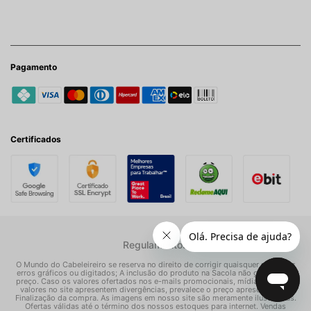
Pagamento
Certificados
Regulamentos
O Mundo do Cabeleireiro se reserva no direito de corrigir quaisquer possíveis
erros gráficos ou digitados; A inclusão do produto na Sacola não garante seu
preço. Caso os valores ofertados nos e-mails promocionais, mídias sociais e
valores no site apresentem divergências, prevalece o preço apresentado na
Finalização da compra. As imagens em nosso site são meramente ilustrativas.
Ofertas válidas até o término dos nossos estoques para internet. Vendas