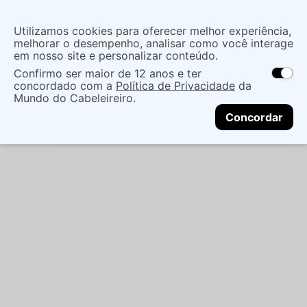
Insira uma
Utilizamos cookies para oferecer melhor experiência,
localização
melhorar o desempenho, analisar como você interage
em nosso site e personalizar conteúdo.
O que você procura?
Confirmo ser maior de 12 anos e ter
As ofertas e opções de entrega variam de
concordado com a
Política de Privacidade
da
acordo com a região.
Não sei meu CEP
Cuidados com o Corpo
Desodorante
Mundo do Cabeleireiro.
CONTINUAR
Liquido
DEO COL EUDORA H 100ML - EUDORA
Concordar