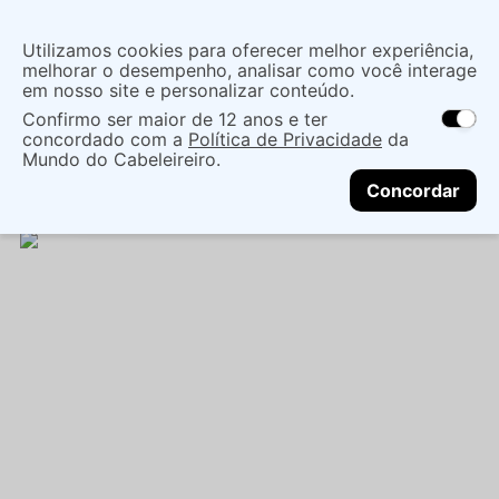
Insira uma
Utilizamos cookies para oferecer melhor experiência,
localização
melhorar o desempenho, analisar como você interage
em nosso site e personalizar conteúdo.
O que você procura?
Confirmo ser maior de 12 anos e ter
As ofertas e opções de entrega variam de
concordado com a
Política de Privacidade
da
acordo com a região.
Não sei meu CEP
Maquiagem
Olho
Delineador
DELINEADOR
Mundo do Cabeleireiro.
CONTINUAR
GEL RUBY KISSES INTENSE 24H PRETO BLACKOUT -
Concordar
KISS NY