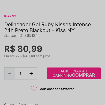
Kiss NY
Delineador Gel Ruby Kisses Intense
24h Preto Blackout - Kiss NY
Item ID
:
865124
R$
80
,
99
Em até
2
x
R$
40
,
49
sem juros
ADICIONAR AO
－
＋
CARRINHO