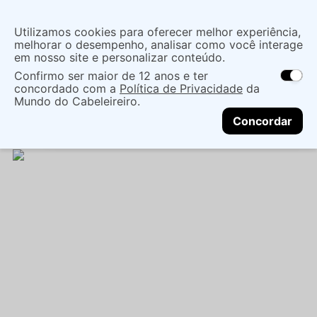
Insira uma
Utilizamos cookies para oferecer melhor experiência,
localização
melhorar o desempenho, analisar como você interage
em nosso site e personalizar conteúdo.
O que você procura?
Confirmo ser maior de 12 anos e ter
As ofertas e opções de entrega variam de
concordado com a
Política de Privacidade
da
acordo com a região.
Não sei meu CEP
Mãos e Pés
Cuidado Com As Mãos
Mundo do Cabeleireiro.
CONTINUAR
Unhas Postiças
CREME PARA MÃOS KISS NY
Concordar
MAÇÃ VERDE