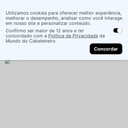
Insira uma
Utilizamos cookies para oferecer melhor experiência,
localização
melhorar o desempenho, analisar como você interage
em nosso site e personalizar conteúdo.
O que você procura?
Confirmo ser maior de 12 anos e ter
As ofertas e opções de entrega variam de
concordado com a
Política de Privacidade
da
acordo com a região.
Não sei meu CEP
Cabelo
Marcas Tradicionais
Finalizadores
Mundo do Cabeleireiro.
CONTINUAR
CR DE PENTEAR YAMA CURLY REPAIR 250G -
Concordar
YAMÁ