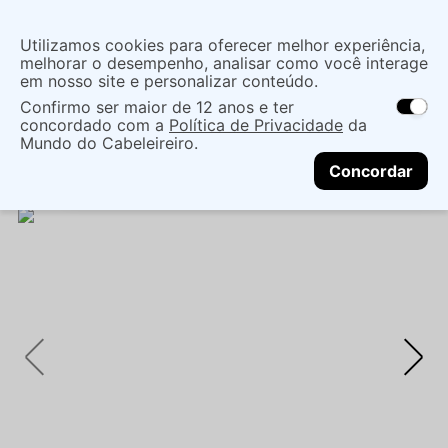
Insira uma
Utilizamos cookies para oferecer melhor experiência,
localização
melhorar o desempenho, analisar como você interage
em nosso site e personalizar conteúdo.
O que você procura?
Confirmo ser maior de 12 anos e ter
As ofertas e opções de entrega variam de
concordado com a
Política de Privacidade
da
acordo com a região.
Não sei meu CEP
Maquiagem
Face
Corretivo Facial
Mundo do Cabeleireiro.
CONTINUAR
CORRETIVO VIZZELA CAMUFLAGEM VERDE -
Concordar
VIZZELA