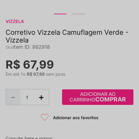
VIZZELA
Corretivo Vizzela Camuflagem Verde -
Vizzela
Item ID
:
862918
R$
67
,
99
Em até
1
x
R$
67
,
99
sem juros
ADICIONAR AO
－
＋
CARRINHO