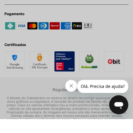
Pagamento
Certificados
Regulamentos
O Mundo do Cabeleireiro se reserva no direito de corrigir quaisquer possíveis
erros gráficos ou digitados; A inclusão do produto na Sacola não garante seu
preço. Caso os valores ofertados nos e-mails promocionais, mídias sociais e
valores no site apresentem divergências, prevalece o preço apresentado na
Finalização da compra. As imagens em nosso site são meramente ilustrativas.
Ofertas válidas até o término dos nossos estoques para internet. Vendas
sujeitas à análise e confirmação de dados. Preços e condições de pagamento
exclusivos para compras via internet, podendo variar nas nossas lojas físicas.
© Todos os direitos reservados Mundo dos Cosméticos S/A - CNPJ: