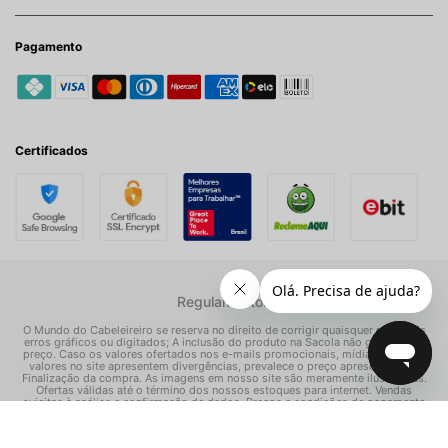
Pagamento
Certificados
Regulamentos
O Mundo do Cabeleireiro se reserva no direito de corrigir quaisquer possíveis
erros gráficos ou digitados; A inclusão do produto na Sacola não garante seu
preço. Caso os valores ofertados nos e-mails promocionais, mídias sociais e
valores no site apresentem divergências, prevalece o preço apresentado na
Finalização da compra. As imagens em nosso site são meramente ilustrativas.
Ofertas válidas até o término dos nossos estoques para internet. Vendas
sujeitas à análise e confirmação de dados. Preços e condições de pagamento
exclusivos para compras via internet, podendo variar nas nossas lojas físicas.
© Todos os direitos reservados Mundo dos Cosméticos S/A - CNPJ: