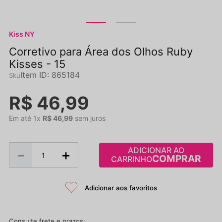
Kiss NY
Corretivo para Área dos Olhos Ruby
Kisses - 15
Item ID
:
865184
R$
46
,
99
Em até
1
x
R$
46
,
99
sem juros
ADICIONAR AO
－
＋
CARRINHO