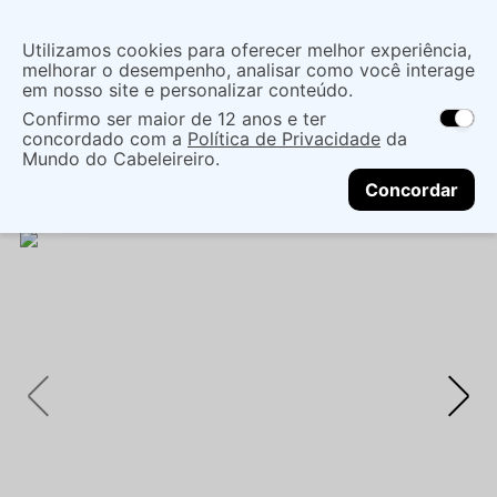
Insira uma
Utilizamos cookies para oferecer melhor experiência,
localização
melhorar o desempenho, analisar como você interage
em nosso site e personalizar conteúdo.
O que você procura?
Confirmo ser maior de 12 anos e ter
As ofertas e opções de entrega variam de
concordado com a
Política de Privacidade
da
acordo com a região.
Não sei meu CEP
Maquiagem
Face
Corretivo Facial
Mundo do Cabeleireiro.
CONTINUAR
CORRETIVO PARA ÁREA DOS OLHOS RUBY KISSES
Concordar
- 15