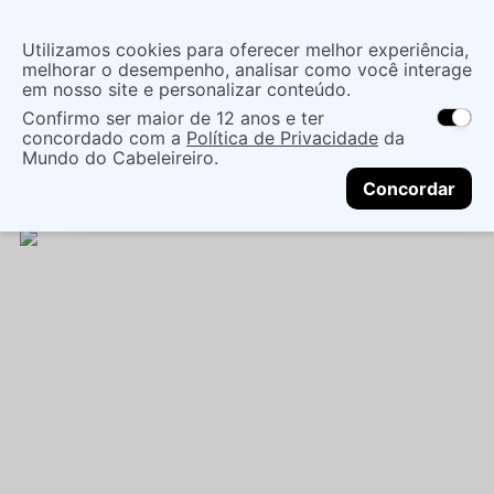
Insira uma
Utilizamos cookies para oferecer melhor experiência,
localização
melhorar o desempenho, analisar como você interage
em nosso site e personalizar conteúdo.
O que você procura?
Confirmo ser maior de 12 anos e ter
As ofertas e opções de entrega variam de
concordado com a
Política de Privacidade
da
acordo com a região.
Não sei meu CEP
Maquiagem
Face
Corretivo Facial
Mundo do Cabeleireiro.
CONTINUAR
CORRETIVO NIINA SECRETS PERFECT MATCH COR
Concordar
45 10ML - EUDORA