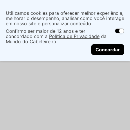
Insira uma
Utilizamos cookies para oferecer melhor experiência,
localização
melhorar o desempenho, analisar como você interage
em nosso site e personalizar conteúdo.
O que você procura?
Confirmo ser maior de 12 anos e ter
As ofertas e opções de entrega variam de
concordado com a
Política de Privacidade
da
acordo com a região.
Não sei meu CEP
Maquiagem
Boca
Batom Bastão
Mundo do Cabeleireiro.
CONTINUAR
CONTORNO RICOSTI MÉDIO 2 VEGANO
Concordar