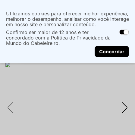
Insira uma
Utilizamos cookies para oferecer melhor experiência,
localização
melhorar o desempenho, analisar como você interage
em nosso site e personalizar conteúdo.
O que você procura?
Confirmo ser maior de 12 anos e ter
As ofertas e opções de entrega variam de
concordado com a
Política de Privacidade
da
acordo com a região.
Não sei meu CEP
Cabelo
Marcas Tradicionais
Condicionador
Mundo do Cabeleireiro.
CONTINUAR
CONDICIONADOR FELPS XREPAIR BIO MOLECULAR
Concordar
250ML