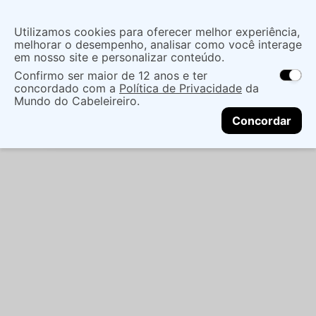
Insira uma
Utilizamos cookies para oferecer melhor experiência,
localização
melhorar o desempenho, analisar como você interage
em nosso site e personalizar conteúdo.
O que você procura?
Confirmo ser maior de 12 anos e ter
As ofertas e opções de entrega variam de
concordado com a
Política de Privacidade
da
acordo com a região.
Não sei meu CEP
Cabelo
Marcas Tradicionais
Condicionador
Mundo do Cabeleireiro.
CONTINUAR
CONDICIONADOR FELPS INNER REGENER 250ML
Concordar