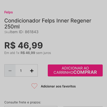
Felps
Condicionador Felps Inner Regener
250ml
Item ID
:
861843
R$
46
,
99
Em até
1
x
R$
46
,
99
sem juros
ADICIONAR AO
－
＋
CARRINHO