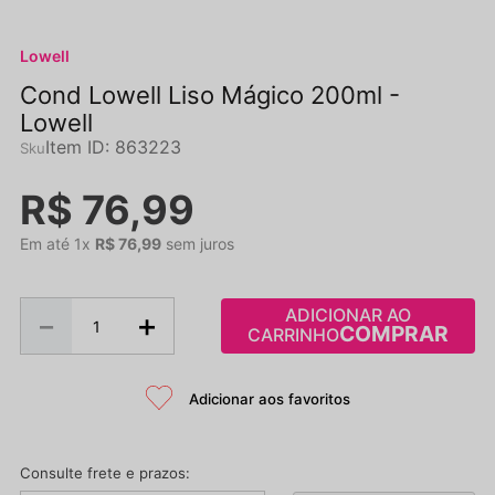
Lowell
Cond Lowell Liso Mágico 200ml -
Lowell
Item ID
:
863223
R$
76
,
99
Em até
1
x
R$
76
,
99
sem juros
ADICIONAR AO
－
＋
CARRINHO