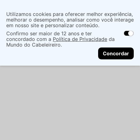
Insira uma
Utilizamos cookies para oferecer melhor experiência,
localização
melhorar o desempenho, analisar como você interage
em nosso site e personalizar conteúdo.
O que você procura?
Confirmo ser maior de 12 anos e ter
As ofertas e opções de entrega variam de
concordado com a
Política de Privacidade
da
acordo com a região.
Não sei meu CEP
Cabelo
Marcas Tradicionais
Condicionador
Mundo do Cabeleireiro.
CONTINUAR
COND LOWELL LISO MÁGICO 200ML - LOWELL
Concordar