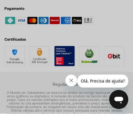
Pagamento
Certificados
Regulamentos
O Mundo do Cabeleireiro se reserva no direito de corrigir quaisquer possíveis
erros gráficos ou digitados; A inclusão do produto na Sacola não garante seu
preço. Caso os valores ofertados nos e-mails promocionais, mídias sociais e
valores no site apresentem divergências, prevalece o preço apresentado na
Finalização da compra. As imagens em nosso site são meramente ilustrativas.
Ofertas válidas até o término dos nossos estoques para internet. Vendas
sujeitas à análise e confirmação de dados. Preços e condições de pagamento
exclusivos para compras via internet, podendo variar nas nossas lojas físicas.
© Todos os direitos reservados Mundo dos Cosméticos S/A - CNPJ:
02.786.558/0001-70