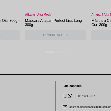
Alfaparf Alta Moda
Alfaparf Alta
 Oils 300g -
Máscara Alfaparf Perfect Liss Long
Máscara Cap
300g
Curl 300g
Fale conosco
(11) 4004-3157
sac@mundodocabeleireiro.com.br