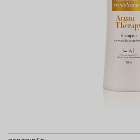
Protetor Solar
Tratamento Oral
P
Tônico e Adstringente`