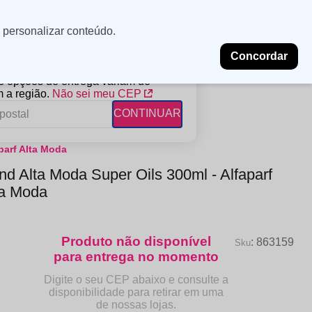
Minha
Insira uma
 personalizar conteúdo.
localização
conta
Concordar
PROMOÇÕES
NOSSAS LOJAS
BLOG
 e opções de entrega variam de
 a região.
Não sei meu CEP
CONTINUAR
parf Alta Moda
FANTIL
RAGÂNCIAS
DESCARTÁVEIS
d Alta Moda Super Oils 300ml - Alfaparf
ampoo
erfumes
Algodão
ta Moda
ndicionador
Lenços
eme de Pentear
Lenços Umedecidos
ave-in
:
863159