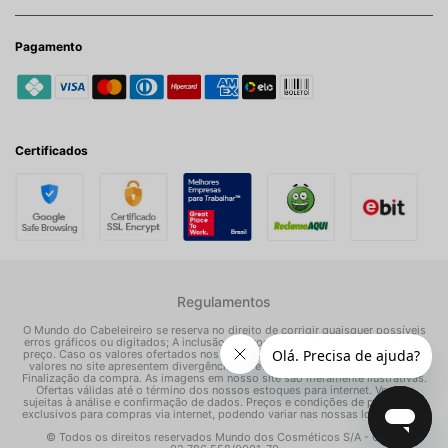
Pagamento
Certificados
Regulamentos
O Mundo do Cabeleireiro se reserva no direito de corrigir quaisquer possíveis
erros gráficos ou digitados; A inclusão do produto na Sacola não garante seu
preço. Caso os valores ofertados nos e-mails promocionais, mídias sociais e
valores no site apresentem divergências, prevalece o preço apresentado na
Finalização da compra. As imagens em nosso site são meramente ilustrativas.
Ofertas válidas até o término dos nossos estoques para internet. Vendas
sujeitas à análise e confirmação de dados. Preços e condições de pagamento
exclusivos para compras via internet, podendo variar nas nossas lojas físicas.
© Todos os direitos reservados Mundo dos Cosméticos S/A - CNPJ: