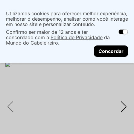
Insira uma
Utilizamos cookies para oferecer melhor experiência,
localização
melhorar o desempenho, analisar como você interage
em nosso site e personalizar conteúdo.
O que você procura?
Confirmo ser maior de 12 anos e ter
As ofertas e opções de entrega variam de
concordado com a
Política de Privacidade
da
acordo com a região.
Não sei meu CEP
Maquiagem
Boca
Lip Balm
CARMED FINI
Mundo do Cabeleireiro.
CONTINUAR
BANANAS: HIDRATANTE LABIAL 10G - LÁBIOS
Concordar
MACIOS