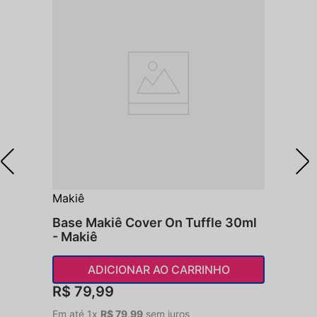
Makiê
Base Makiê Cover On Tuffle 30ml
- Makiê
ADICIONAR AO CARRINHO
R$
79
,
99
Em até
1
x
R$
79
,
99
sem juros