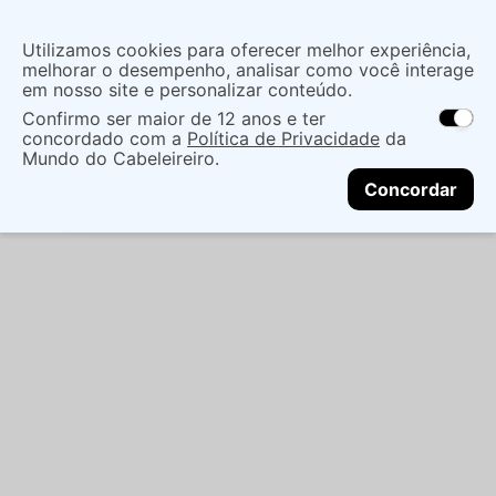
Insira uma
Utilizamos cookies para oferecer melhor experiência,
localização
melhorar o desempenho, analisar como você interage
em nosso site e personalizar conteúdo.
O que você procura?
Confirmo ser maior de 12 anos e ter
As ofertas e opções de entrega variam de
concordado com a
Política de Privacidade
da
acordo com a região.
Não sei meu CEP
Maquiagem
Face
Corretivo Facial
Mundo do Cabeleireiro.
CONTINUAR
CAMUFLAGEM MAKIÊ PECAN 17G - MAKIÊ
Concordar