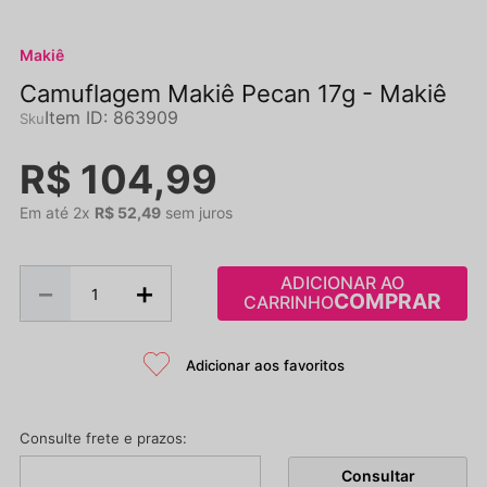
Makiê
Camuflagem Makiê Pecan 17g - Makiê
Item ID
:
863909
R$
104
,
99
Em até
2
x
R$
52
,
49
sem juros
ADICIONAR AO
－
＋
CARRINHO