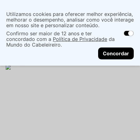
Insira uma
Utilizamos cookies para oferecer melhor experiência,
localização
melhorar o desempenho, analisar como você interage
em nosso site e personalizar conteúdo.
O que você procura?
Confirmo ser maior de 12 anos e ter
As ofertas e opções de entrega variam de
concordado com a
Política de Privacidade
da
acordo com a região.
Não sei meu CEP
Cabelo
Marcas Tradicionais
Finalizadores
Mundo do Cabeleireiro.
CONTINUAR
BRUMA JACQUES JANINE JUST ONE SEC 120ML -
Concordar
JACQUES JANINE