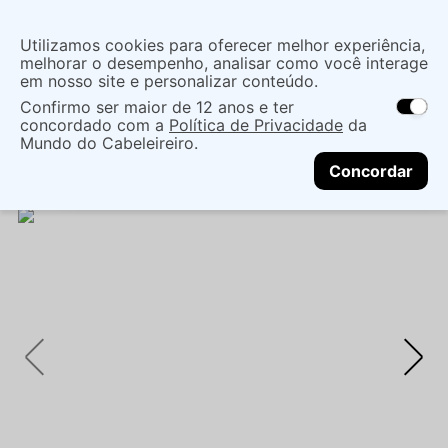
Insira uma
Utilizamos cookies para oferecer melhor experiência,
localização
melhorar o desempenho, analisar como você interage
em nosso site e personalizar conteúdo.
O que você procura?
Confirmo ser maior de 12 anos e ter
As ofertas e opções de entrega variam de
concordado com a
Política de Privacidade
da
acordo com a região.
Não sei meu CEP
Maquiagem
Boca
Gloss E Brilho Labial
Mundo do Cabeleireiro.
CONTINUAR
BRILHO LABIAL SOMBRA E DELINEADOR BRUNA
Concordar
TAVARES SPACE ALIEN NEON - BRUNA TAVARES