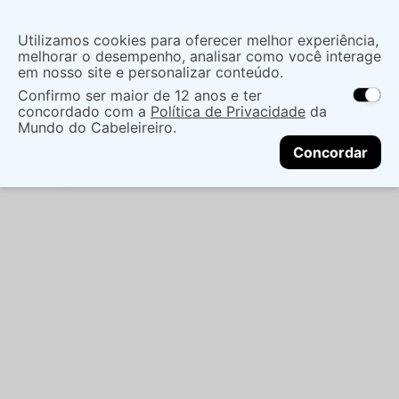
Insira uma
Utilizamos cookies para oferecer melhor experiência,
localização
melhorar o desempenho, analisar como você interage
em nosso site e personalizar conteúdo.
O que você procura?
Confirmo ser maior de 12 anos e ter
As ofertas e opções de entrega variam de
concordado com a
Política de Privacidade
da
acordo com a região.
Não sei meu CEP
Maquiagem
Face
Blush
BLUSH E LIP RUBY
Mundo do Cabeleireiro.
CONTINUAR
KISSES MELON POP ROSY POP - KISS NY
Concordar