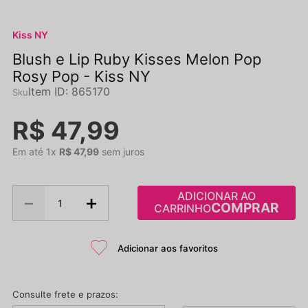
Kiss NY
Blush e Lip Ruby Kisses Melon Pop
Rosy Pop - Kiss NY
Item ID
:
865170
R$
47
,
99
Em até
1
x
R$
47
,
99
sem juros
ADICIONAR AO
－
＋
CARRINHO