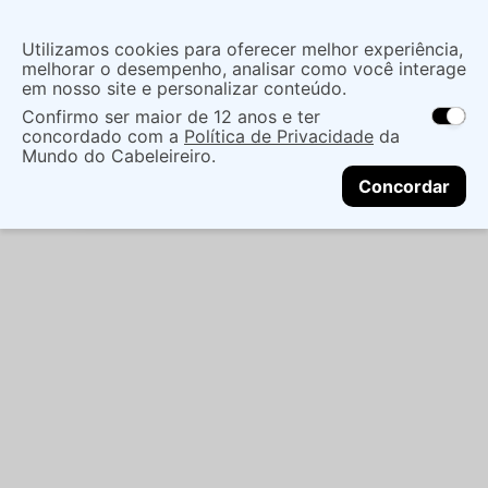
Insira uma
Utilizamos cookies para oferecer melhor experiência,
localização
melhorar o desempenho, analisar como você interage
em nosso site e personalizar conteúdo.
O que você procura?
Confirmo ser maior de 12 anos e ter
As ofertas e opções de entrega variam de
concordado com a
Política de Privacidade
da
acordo com a região.
Não sei meu CEP
Maquiagem
Boca
Batom Líquido
BATOM
Mundo do Cabeleireiro.
CONTINUAR
ZANPHY ULT COBER PER NEGRA AJA
Concordar