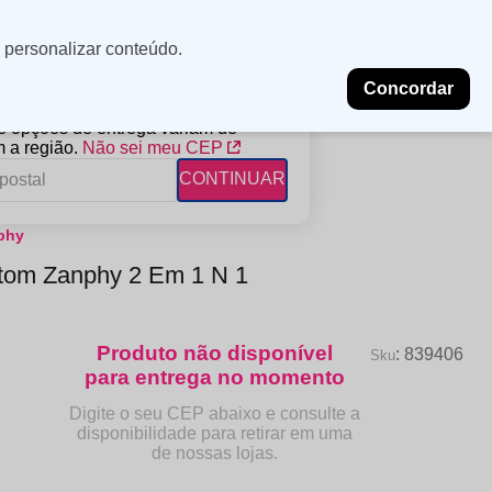
Minha
Insira uma
 personalizar conteúdo.
localização
conta
Concordar
PROMOÇÕES
NOSSAS LOJAS
BLOG
 e opções de entrega variam de
 a região.
Não sei meu CEP
CONTINUAR
phy
FANTIL
RAGÂNCIAS
DESCARTÁVEIS
tom Zanphy 2 Em 1 N 1
ampoo
erfumes
Algodão
ndicionador
Lenços
eme de Pentear
Lenços Umedecidos
:
839406
ave-in