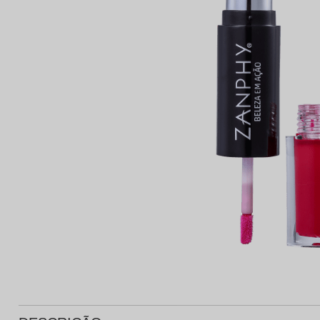
Protetor Solar
Tratamento Oral
P
Tônico e Adstringente`