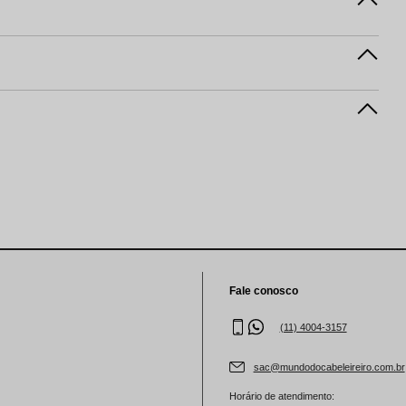
Fale conosco
(11) 4004-3157
sac@mundodocabeleireiro.com.br
Horário de atendimento: