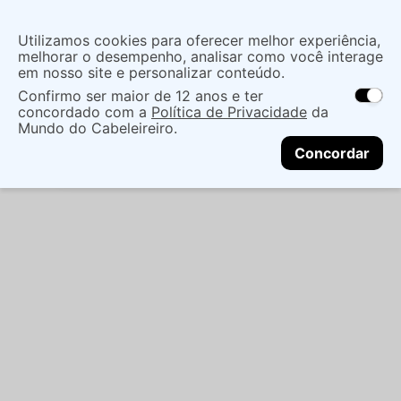
Insira uma
Utilizamos cookies para oferecer melhor experiência,
localização
melhorar o desempenho, analisar como você interage
em nosso site e personalizar conteúdo.
O que você procura?
Confirmo ser maior de 12 anos e ter
As ofertas e opções de entrega variam de
concordado com a
Política de Privacidade
da
acordo com a região.
Não sei meu CEP
Maquiagem
Boca
Batom Bastão
BATOM
Mundo do Cabeleireiro.
CONTINUAR
RICOSTI DANI VEGANO
Concordar