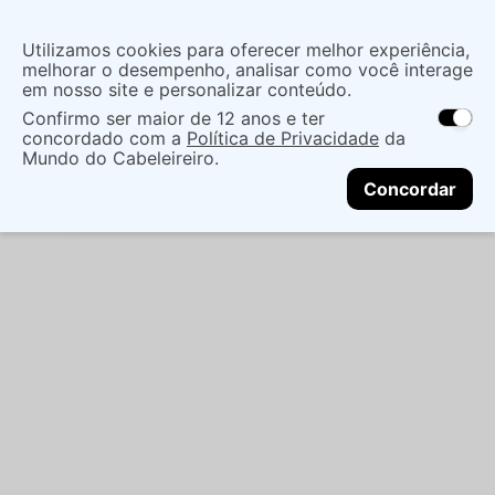
Insira uma
Utilizamos cookies para oferecer melhor experiência,
localização
melhorar o desempenho, analisar como você interage
em nosso site e personalizar conteúdo.
O que você procura?
Confirmo ser maior de 12 anos e ter
As ofertas e opções de entrega variam de
concordado com a
Política de Privacidade
da
acordo com a região.
Não sei meu CEP
Maquiagem
Boca
Batom Bastão
BATOM
Mundo do Cabeleireiro.
CONTINUAR
LÍQUIDO RICOSTI SWEET MATTE VEGANO
Concordar