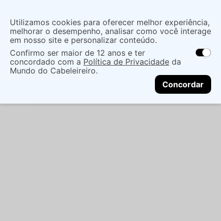
Insira uma
Utilizamos cookies para oferecer melhor experiência,
localização
melhorar o desempenho, analisar como você interage
em nosso site e personalizar conteúdo.
O que você procura?
Confirmo ser maior de 12 anos e ter
As ofertas e opções de entrega variam de
concordado com a
Política de Privacidade
da
acordo com a região.
Não sei meu CEP
Maquiagem
Boca
Batom Bastão
BATOM
Mundo do Cabeleireiro.
CONTINUAR
LÍQUIDO RICOSTI GLAM MATTE VEGANO - RICOSTI
Concordar