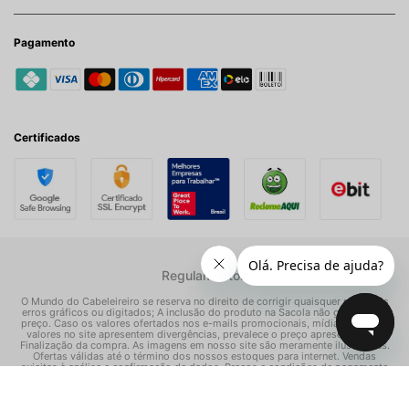
Pagamento
Certificados
Regulamentos
O Mundo do Cabeleireiro se reserva no direito de corrigir quaisquer possíveis
erros gráficos ou digitados; A inclusão do produto na Sacola não garante seu
preço. Caso os valores ofertados nos e-mails promocionais, mídias sociais e
valores no site apresentem divergências, prevalece o preço apresentado na
Finalização da compra. As imagens em nosso site são meramente ilustrativas.
Ofertas válidas até o término dos nossos estoques para internet. Vendas
sujeitas à análise e confirmação de dados. Preços e condições de pagamento
exclusivos para compras via internet, podendo variar nas nossas lojas físicas.
© Todos os direitos reservados Mundo dos Cosméticos S/A - CNPJ: