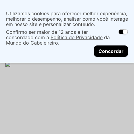
Insira uma
Utilizamos cookies para oferecer melhor experiência,
localização
melhorar o desempenho, analisar como você interage
em nosso site e personalizar conteúdo.
O que você procura?
Confirmo ser maior de 12 anos e ter
As ofertas e opções de entrega variam de
concordado com a
Política de Privacidade
da
acordo com a região.
Não sei meu CEP
Maquiagem
Boca
Batom Bastão
BATOM
Mundo do Cabeleireiro.
CONTINUAR
LÍQUIDO MATTE VEGANO RICOSTI BEM ME QUER -
Concordar
RICOSTI