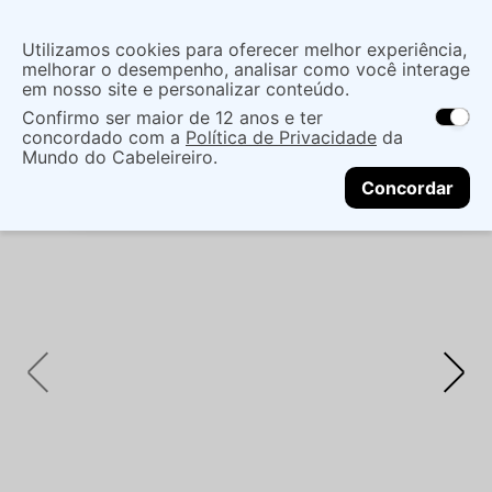
Insira uma
Utilizamos cookies para oferecer melhor experiência,
localização
melhorar o desempenho, analisar como você interage
em nosso site e personalizar conteúdo.
O que você procura?
Confirmo ser maior de 12 anos e ter
As ofertas e opções de entrega variam de
concordado com a
Política de Privacidade
da
acordo com a região.
Não sei meu CEP
Maquiagem
Face
Base
BASE PAYOT
Mundo do Cabeleireiro.
CONTINUAR
RETINOL COR 10 35G
Concordar