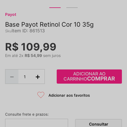
Payot
Base Payot Retinol Cor 10 35g
Item ID
:
861513
R$
109
,
99
Em até
2
x
R$
54
,
99
sem juros
ADICIONAR AO
－
＋
CARRINHO