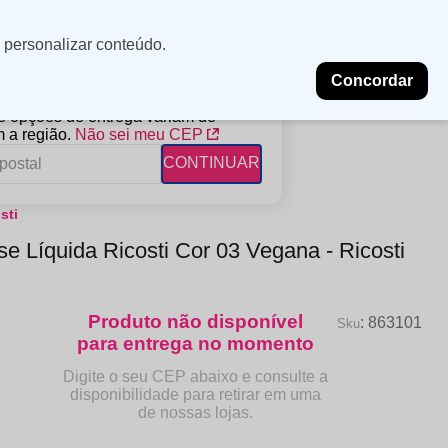
Minha
Insira uma
 personalizar conteúdo.
localização
conta
Concordar
PROMOÇÕES
NOSSAS LOJAS
BLOG
 e opções de entrega variam de
 a região.
Não sei meu CEP
CONTINUAR
sti
FANTIL
RAGÂNCIAS
DESCARTÁVEIS
e Líquida Ricosti Cor 03 Vegana - Ricosti
ampoo
erfumes
Algodão
ndicionador
Lenços
eme de Pentear
Lenços Umedecidos
:
863101
ave-in