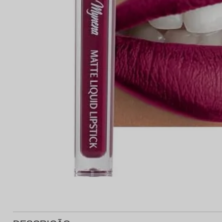
Protetor Solar
Tratamento Oral
P
Tônico e Adstringente`