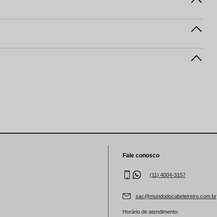
Fale conosco
(11) 4004-3157
sac@mundodocabeleireiro.com.br
Horário de atendimento: