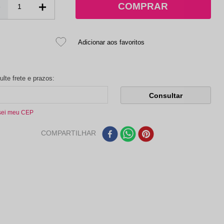
－
＋
sei meu CEP
COMPARTILHAR