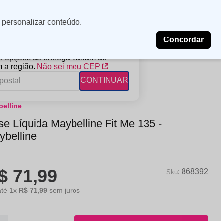
Minha
Insira uma
 personalizar conteúdo.
localização
conta
Concordar
PROMOÇÕES
NOSSAS LOJAS
BLOG
 e opções de entrega variam de
 a região.
Não sei meu CEP
CONTINUAR
elline
FANTIL
RAGÂNCIAS
DESCARTÁVEIS
e Líquida Maybelline Fit Me 135 -
ampoo
erfumes
Algodão
ybelline
ndicionador
Lenços
eme de Pentear
Lenços Umedecidos
$
71
,
99
ave-in
:
868392
até
1
x
R$
71
,
99
sem juros