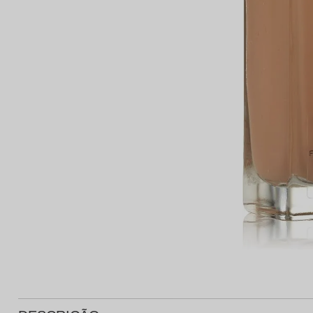
Protetor Solar
Tratamento Oral
P
Tônico e Adstringente`