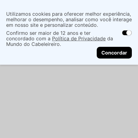
Insira uma
Utilizamos cookies para oferecer melhor experiência,
localização
melhorar o desempenho, analisar como você interage
em nosso site e personalizar conteúdo.
O que você procura?
Confirmo ser maior de 12 anos e ter
As ofertas e opções de entrega variam de
concordado com a
Política de Privacidade
da
acordo com a região.
Não sei meu CEP
Maquiagem
Face
Base
BASE LÍQUIDA
Mundo do Cabeleireiro.
CONTINUAR
MATTE BAUNY 27G - COR 030 - BAUNY
Concordar