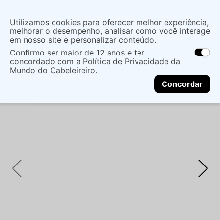
Insira uma
Utilizamos cookies para oferecer melhor experiência,
localização
melhorar o desempenho, analisar como você interage
em nosso site e personalizar conteúdo.
O que você procura?
Confirmo ser maior de 12 anos e ter
As ofertas e opções de entrega variam de
concordado com a
Política de Privacidade
da
acordo com a região.
Não sei meu CEP
Mãos e Pés
Cuidado Com As Mãos
Mundo do Cabeleireiro.
CONTINUAR
Esmaltes
BASE BLANT MAKEUP NAIL 8,5ML
Concordar