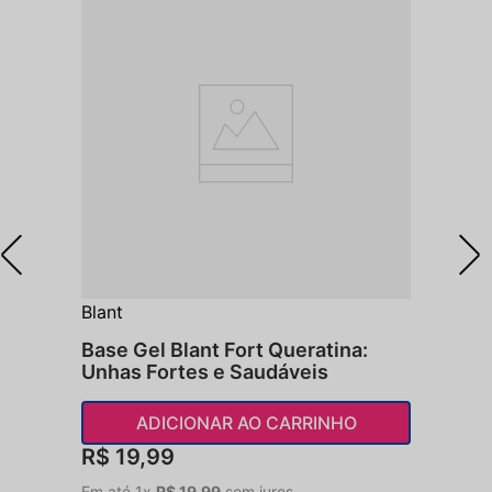
Blant
Base Gel Blant Fort Queratina:
Unhas Fortes e Saudáveis
ADICIONAR AO CARRINHO
R$
19
,
99
Em até
1
x
R$
19
,
99
sem juros