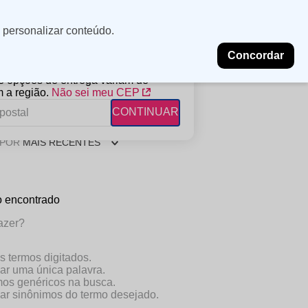
Minha
Insira uma
 personalizar conteúdo.
localização
conta
Concordar
PROMOÇÕES
NOSSAS LOJAS
BLOG
 e opções de entrega variam de
 a região.
Não sei meu CEP
CONTINUAR
 POR
MAIS RECENTES
FANTIL
RAGÂNCIAS
DESCARTÁVEIS
ampoo
erfumes
Algodão
 encontrado
ndicionador
Lenços
eme de Pentear
Lenços Umedecidos
azer?
ave-in
os termos digitados.
zar uma única palavra.
rmos genéricos na busca.
izar sinônimos do termo desejado.