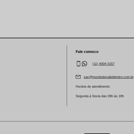
aleta de Sombra
Fale conosco
(11) 4004-3157
sac@mundodocabeleireiro.com.br
Horário de atendimento:
Segunda à Sexta das 09h às 18h