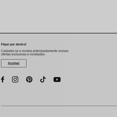
Protetor Solar
Tratamento Oral
P
Tônico e Adstringente`
Fique por dentro!
Cadastre-se e receba antecipadamente nossas
ofertas exclusivas e novidades.
Assinar