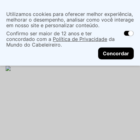
Insira uma
Utilizamos cookies para oferecer melhor experiência,
localização
melhorar o desempenho, analisar como você interage
em nosso site e personalizar conteúdo.
O que você procura?
Confirmo ser maior de 12 anos e ter
As ofertas e opções de entrega variam de
concordado com a
Política de Privacidade
da
acordo com a região.
Não sei meu CEP
Cabelo
Marcas Tradicionais
Mundo do Cabeleireiro.
CONTINUAR
Tratamentos EspecÍficos
AMPOLAS NUTRI REPAIR
Concordar
20ML - LACAN