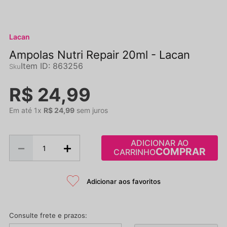
Lacan
Ampolas Nutri Repair 20ml - Lacan
Item ID
:
863256
R$
24
,
99
Em até
1
x
R$
24
,
99
sem juros
ADICIONAR AO
－
＋
CARRINHO