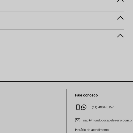
Fale conosco
(11) 4004-3157
sac@mundodocabeleireiro.com.br
Horário de atendimento: