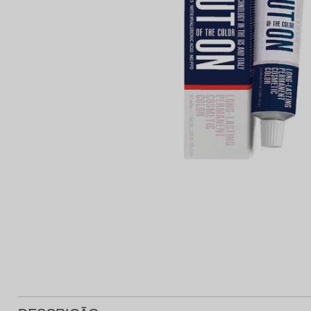
Protetor Solar
Tratamento Oral
P
Tônico e Adstringente`