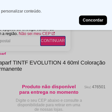
Minha
Insira uma
 personalizar conteúdo.
localização
conta
Concordar
PROMOÇÕES
NOSSAS LOJAS
BLOG
 e opções de entrega variam de
 a região.
Não sei meu CEP
CONTINUAR
parf
FANTIL
RAGÂNCIAS
DESCARTÁVEIS
faparf TINTF EVOLUTION 4 60ml Coloração
ampoo
erfumes
Algodão
rmanente
ndicionador
Lenços
eme de Pentear
Lenços Umedecidos
ave-in
:
476501