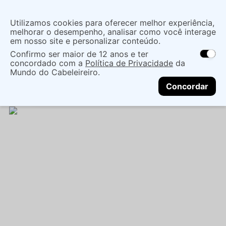
Insira uma
Utilizamos cookies para oferecer melhor experiência,
localização
melhorar o desempenho, analisar como você interage
em nosso site e personalizar conteúdo.
O que você procura?
Confirmo ser maior de 12 anos e ter
As ofertas e opções de entrega variam de
concordado com a
Política de Privacidade
da
acordo com a região.
Não sei meu CEP
Coloração
Produtos para Coloração
Mundo do Cabeleireiro.
CONTINUAR
Oxidantes
ÁGUA OXIGENADA AMEND COLOR
Concordar
INTENSY - AMEND - 75ML - 10V