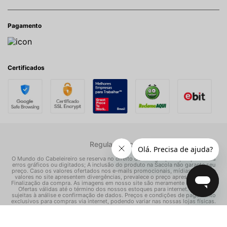
Pagamento
Certificados
Regulamentos
O Mundo do Cabeleireiro se reserva no direito de corrigir quaisquer possíveis
erros gráficos ou digitados; A inclusão do produto na Sacola não garante seu
preço. Caso os valores ofertados nos e-mails promocionais, mídias sociais e
valores no site apresentem divergências, prevalece o preço apresentado na
Finalização da compra. As imagens em nosso site são meramente ilustrativas.
Ofertas válidas até o término dos nossos estoques para internet. Vendas
sujeitas à análise e confirmação de dados. Preços e condições de pagamento
exclusivos para compras via internet, podendo variar nas nossas lojas físicas.
© Todos os direitos reservados Mundo dos Cosméticos S/A - CNPJ:
02.786.558/0001-70