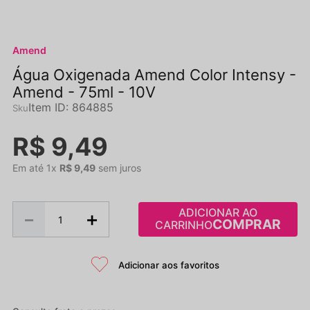
Amend
Água Oxigenada Amend Color Intensy -
Amend - 75ml - 10V
Item ID
:
864885
R$
9
,
49
Em até
1
x
R$
9
,
49
sem juros
ADICIONAR AO
－
＋
CARRINHO