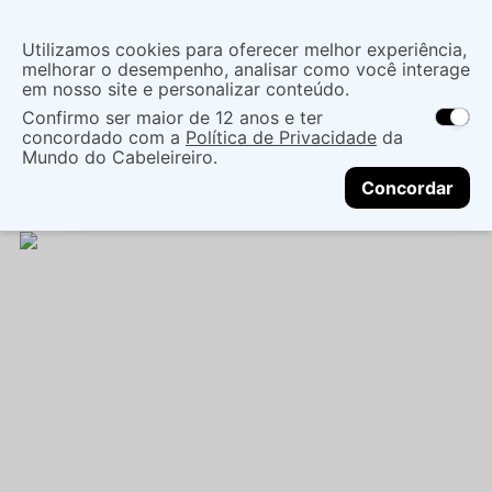
Insira uma
Utilizamos cookies para oferecer melhor experiência,
localização
melhorar o desempenho, analisar como você interage
em nosso site e personalizar conteúdo.
O que você procura?
Confirmo ser maior de 12 anos e ter
As ofertas e opções de entrega variam de
concordado com a
Política de Privacidade
da
acordo com a região.
Não sei meu CEP
Coloração
Produtos para Coloração
Mundo do Cabeleireiro.
CONTINUAR
Oxidantes
ÁGUA OXIGENADA AMEND COLOR
Concordar
INTENSY 30V 950ML NV