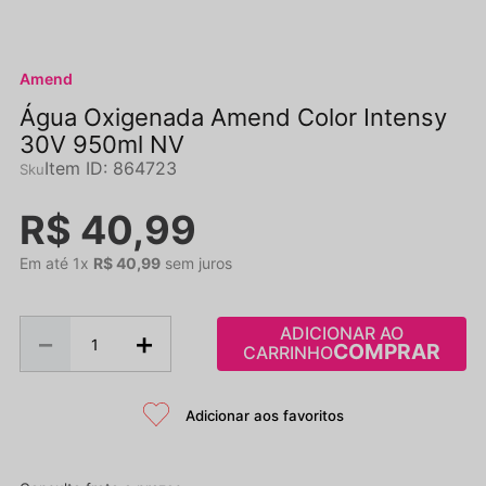
Amend
Água Oxigenada Amend Color Intensy
30V 950ml NV
Item ID
:
864723
R$
40
,
99
Em até
1
x
R$
40
,
99
sem juros
ADICIONAR AO
－
＋
CARRINHO