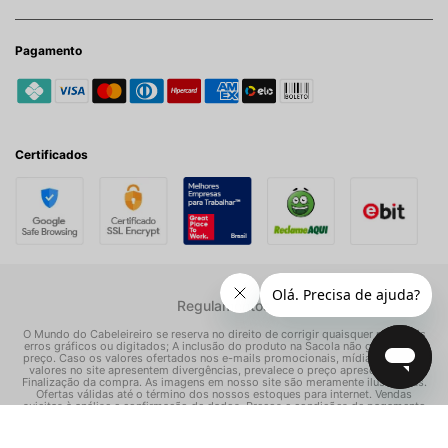
Pagamento
Certificados
Regulamentos
O Mundo do Cabeleireiro se reserva no direito de corrigir quaisquer possíveis
erros gráficos ou digitados; A inclusão do produto na Sacola não garante seu
preço. Caso os valores ofertados nos e-mails promocionais, mídias sociais e
valores no site apresentem divergências, prevalece o preço apresentado na
Finalização da compra. As imagens em nosso site são meramente ilustrativas.
Ofertas válidas até o término dos nossos estoques para internet. Vendas
sujeitas à análise e confirmação de dados. Preços e condições de pagamento
exclusivos para compras via internet, podendo variar nas nossas lojas físicas.
© Todos os direitos reservados Mundo dos Cosméticos S/A - CNPJ: