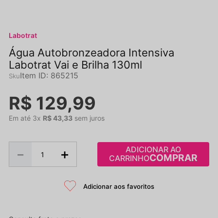
Labotrat
Água Autobronzeadora Intensiva
Labotrat Vai e Brilha 130ml
Item ID
:
865215
R$
129
,
99
Em até
3
x
R$
43
,
33
sem juros
ADICIONAR AO
－
＋
CARRINHO