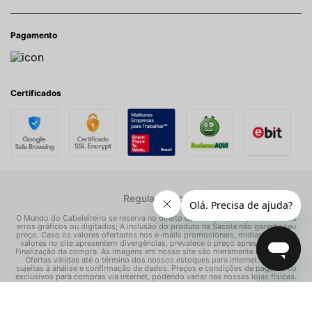
Pagamento
Certificados
Regulamentos
O Mundo do Cabeleireiro se reserva no direito de corrigir quaisquer possíveis
erros gráficos ou digitados; A inclusão do produto na Sacola não garante seu
preço. Caso os valores ofertados nos e-mails promocionais, mídias sociais e
valores no site apresentem divergências, prevalece o preço apresentado na
Finalização da compra. As imagens em nosso site são meramente ilustrativas.
Ofertas válidas até o término dos nossos estoques para internet. Vendas
sujeitas à análise e confirmação de dados. Preços e condições de pagamento
exclusivos para compras via internet, podendo variar nas nossas lojas físicas.
© Todos os direitos reservados Mundo dos Cosméticos S/A - CNPJ:
02.786.558/0001-70