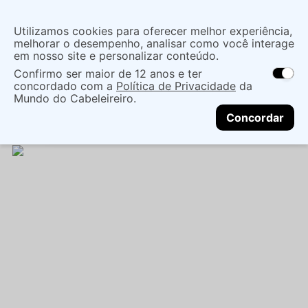
Insira uma
Utilizamos cookies para oferecer melhor experiência,
localização
melhorar o desempenho, analisar como você interage
em nosso site e personalizar conteúdo.
O que você procura?
Confirmo ser maior de 12 anos e ter
As ofertas e opções de entrega variam de
concordado com a
Política de Privacidade
da
acordo com a região.
Não sei meu CEP
Cuidados com o Corpo
Linha Solar
Mundo do Cabeleireiro.
CONTINUAR
Autobronzeamento
ÁGUA AUTOBRONZEADORA
Concordar
INTENSIVA LABOTRAT VAI E BRILHA 130ML