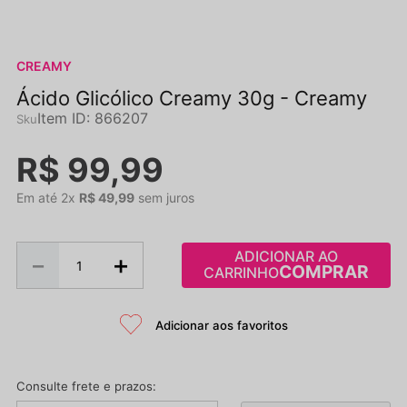
CREAMY
Ácido Glicólico Creamy 30g - Creamy
Item ID
:
866207
R$
99
,
99
Em até
2
x
R$
49
,
99
sem juros
ADICIONAR AO
－
＋
CARRINHO