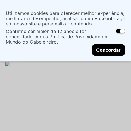
Insira uma
Utilizamos cookies para oferecer melhor experiência,
localização
melhorar o desempenho, analisar como você interage
em nosso site e personalizar conteúdo.
O que você procura?
Confirmo ser maior de 12 anos e ter
As ofertas e opções de entrega variam de
concordado com a
Política de Privacidade
da
acordo com a região.
Não sei meu CEP
Dermocosméticos
Tratamento facial
Mundo do Cabeleireiro.
CONTINUAR
Clareador
ÁCIDO GLICÓLICO CREAMY 30G -
Concordar
CREAMY